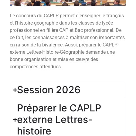
Le concours du CAPLP permet d’enseigner le français
et l’histoire-géographie dans les classes de lycée
professionnel en filière CAP et Bac professionnel. De
ce fait, les connaissances à maîtriser son importantes
en raison de la bivalence. Aussi, préparer le CAPLP
externe Lettres-Histoire-Géographie demande une
bonne organisation et mise en œuvre des
compétences attendues.
Session 2026
Préparer le CAPLP
externe Lettres-
histoire