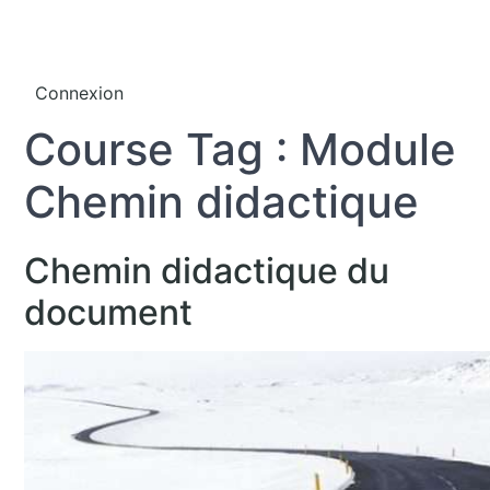
Connexion
Course Tag :
Module
Chemin didactique
Chemin didactique du
document