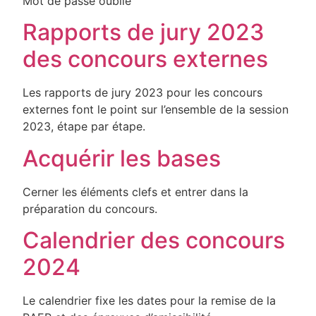
Mot de passe oublié
Rapports de jury 2023
des concours externes
Les rapports de jury 2023 pour les concours
externes font le point sur l’ensemble de la session
2023, étape par étape.
Acquérir les bases
Cerner les éléments clefs et entrer dans la
préparation du concours.
Calendrier des concours
2024
Le calendrier fixe les dates pour la remise de la