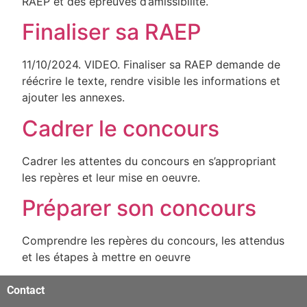
RAEP et des épreuves d’amissibilité.
Finaliser sa RAEP
11/10/2024. VIDEO. Finaliser sa RAEP demande de
réécrire le texte, rendre visible les informations et
ajouter les annexes.
Cadrer le concours
Cadrer les attentes du concours en s’appropriant
les repères et leur mise en oeuvre.
Préparer son concours
Comprendre les repères du concours, les attendus
et les étapes à mettre en oeuvre
şans
vidobet
vidobet
vidobet
vidobet
casinolevant
casinolevant
casinolevant
vidobet
şans
casinolevant
casino
şans
casino
casino
casino
boostaro
casinolevant
şans
casinolevant
şanscasino
vidobet
vidobet
levant
gorabet
galyabet
gorabet
gorabet
gorabet
vidobet
galyabet
gorabet
gorabet
Contact
casino
|
|
güncel
giriş
|
|
|
giriş
casino
giriş
şans
casino
levant
şans
şans
|
giriş
casino
giriş
|
|
giriş
casino
|
|
|
|
|
giriş
|
|