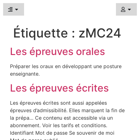
Étiquette :
zMC24
Les épreuves orales
Préparer les oraux en développant une posture
enseignante.
Les épreuves écrites
Les épreuves écrites sont aussi appelées
épreuves d’admissibilité. Elles marquent la fin de
la prépa… Ce contenu est accessible via un
abonnement. Voir les tarifs et conditions.
Identifiant Mot de passe Se souvenir de moi