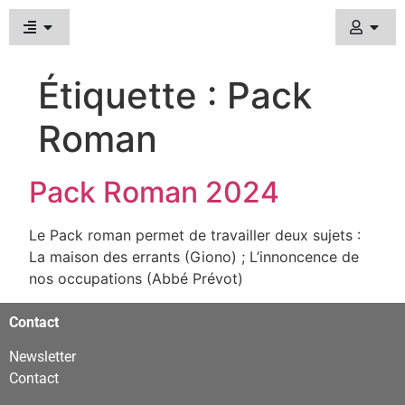
Étiquette :
Pack
Roman
Pack Roman 2024
Le Pack roman permet de travailler deux sujets :
La maison des errants (Giono) ; L’innoncence de
nos occupations (Abbé Prévot)
şans
vidobet
vidobet
vidobet
vidobet
casinolevant
casinolevant
casinolevant
vidobet
şans
casinolevant
casino
şans
casino
casino
casino
boostaro
casinolevant
şans
casinolevant
şanscasino
vidobet
vidobet
levant
gorabet
galyabet
gorabet
gorabet
gorabet
vidobet
galyabet
gorabet
gorabet
Contact
casino
|
|
güncel
giriş
|
|
|
giriş
casino
giriş
şans
casino
levant
şans
şans
|
giriş
casino
giriş
|
|
giriş
casino
|
|
|
|
|
giriş
|
|
|
giriş
|
|
|
|
|
giriş
|
|
|
|
giriş
|
|
|
|
Newsletter
|
|
|
Contact