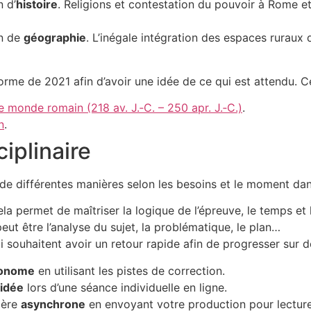
n d’
histoire
. Religions et contestation du pouvoir à Rome e
on de
géographie
. L’inégale intégration des espaces ruraux 
orme de 2021 afin d’avoir une idée de ce qui est attendu. Ce
e monde romain (218 av. J.‐C. – 250 apr. J.‐C.)
.
n
.
ciplinaire
re de différentes manières selon les besoins et le moment dan
ela permet de maîtriser la logique de l’épreuve, le temps et 
peut être l’analyse du sujet, la problématique, le plan…
souhaitent avoir un retour rapide afin de progresser sur d
onome
en utilisant les pistes de correction.
idée
lors d’une séance individuelle en ligne.
nière
asynchrone
en envoyant votre production pour lecture,