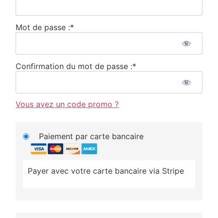
Mot de passe :*
Confirmation du mot de passe :*
Vous avez un code promo ?
Paiement par carte bancaire
Payer avec votre carte bancaire via Stripe