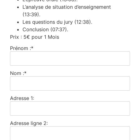
L’analyse de situation d’enseignement
(13:39).
Les questions du jury (12:38).
Conclusion (07:37).
Prix :
5€ pour 1 Mois
Prénom :*
Nom :*
Adresse 1:
Adresse ligne 2: