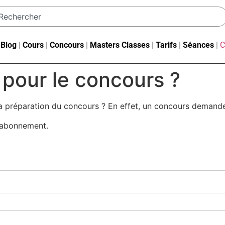
|
Blog
|
Cours
|
Concours
|
Masters Classes
|
Tarifs
|
Séances
|
C
 pour le concours ?
 la préparation du concours ? En effet, un concours demande 
 abonnement.