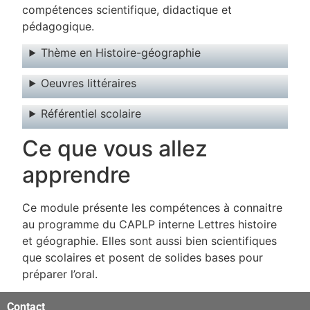
compétences scientifique, didactique et
pédagogique.
Thème en Histoire-géographie
Oeuvres littéraires
Référentiel scolaire
Ce que vous allez
apprendre
Ce module présente les compétences à connaitre
au programme du CAPLP interne Lettres histoire
et géographie. Elles sont aussi bien scientifiques
que scolaires et posent de solides bases pour
préparer l’oral.
şans
vidobet
vidobet
vidobet
vidobet
casinolevant
casinolevant
casinolevant
vidobet
şans
casinolevant
casino
şans
casino
casino
casino
boostaro
casinolevant
şans
casinolevant
şanscasino
vidobet
vidobet
levant
gorabet
galyabet
gorabet
gorabet
gorabet
vidobet
galyabet
gorabet
gorabet
Contact