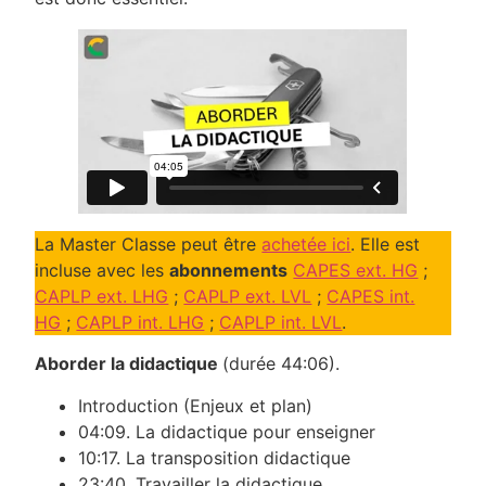
La Master Classe peut être
achetée ici
. Elle est
incluse avec les
abonnements
CAPES ext. HG
;
CAPLP ext. LHG
;
CAPLP ext. LVL
;
CAPES int.
HG
;
CAPLP int. LHG
;
CAPLP int. LVL
.
Aborder la didactique
(durée 44:06).
Introduction (Enjeux et plan)
04:09. La didactique pour enseigner
10:17. La transposition didactique
23:40. Travailler la didactique