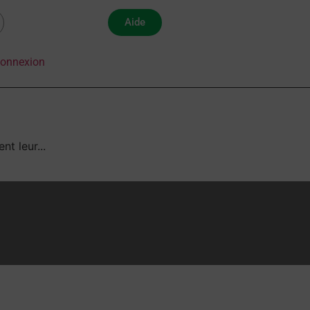
Aide
onnexion
t leur...