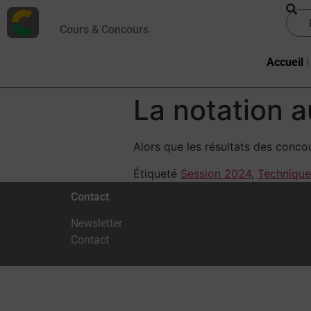
Cours & Concours
Accueil
La notation 
Alors que les résultats des concou
Étiqueté
Session 2024
,
Technique
şans
vidobet
vidobet
vidobet
vidobet
casinolevant
casinolevant
casinolevant
vidobet
şans
casinolevant
casino
şans
casino
casino
casino
boostaro
casinolevant
şans
casinolevant
şanscasino
vidobet
vidobet
levant
gorabet
galyabet
gorabet
gorabet
gorabet
vidobet
galyabet
gorabet
gorabet
Contact
casino
|
|
güncel
giriş
|
|
|
giriş
casino
giriş
şans
casino
levant
şans
şans
|
giriş
casino
giriş
|
|
giriş
casino
|
|
|
|
|
giriş
|
|
|
giriş
|
|
|
|
|
giriş
|
|
|
|
giriş
|
|
|
|
Newsletter
|
|
|
Contact