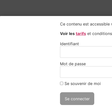
Ce contenu est accessible 
Voir les
tarifs
et conditions
Identifiant
Mot de passe
Se souvenir de moi