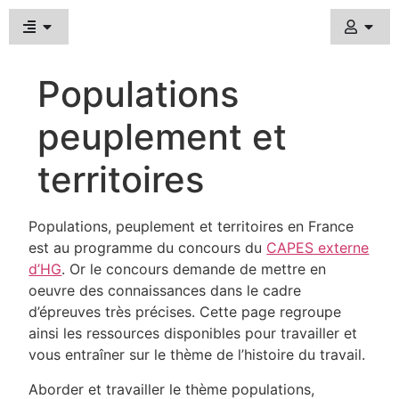
Populations
peuplement et
territoires
Populations, peuplement et territoires en France
est au programme du concours du
CAPES externe
d’HG
. Or le concours demande de mettre en
oeuvre des connaissances dans le cadre
d’épreuves très précises. Cette page regroupe
ainsi les ressources disponibles pour travailler et
vous entraîner sur le thème de l’histoire du travail.
Aborder et travailler le thème populations,