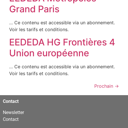
Grand Paris
… Ce contenu est accessible via un abonnement.
Voir les tarifs et conditions.
EEDEDA HG Frontières 4
Union européenne
… Ce contenu est accessible via un abonnement.
Voir les tarifs et conditions.
Prochain
→
şans
vidobet
vidobet
vidobet
vidobet
casinolevant
casinolevant
casinolevant
vidobet
şans
casinolevant
casino
şans
casino
casino
casino
boostaro
casinolevant
şans
casinolevant
şanscasino
vidobet
vidobet
levant
galyabet
gorabet
gorabet
gorabet
vidobet
galyabet
gorabet
gorabet
nigeria
sports
Contact
casino
|
|
güncel
giriş
|
|
|
giriş
casino
giriş
şans
casino
levant
şans
şans
|
giriş
casino
giriş
|
|
giriş
casino
|
|
|
|
giriş
|
|
|
betting
betting
|
giriş
|
|
|
|
|
giriş
|
|
|
|
giriş
|
|
|
|
|
Newsletter
|
|
|
Contact