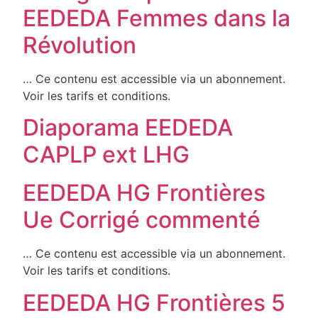
EEDEDA Femmes dans la
Révolution
… Ce contenu est accessible via un abonnement.
Voir les tarifs et conditions.
Diaporama EEDEDA
CAPLP ext LHG
EEDEDA HG Frontières
Ue Corrigé commenté
… Ce contenu est accessible via un abonnement.
Voir les tarifs et conditions.
EEDEDA HG Frontières 5