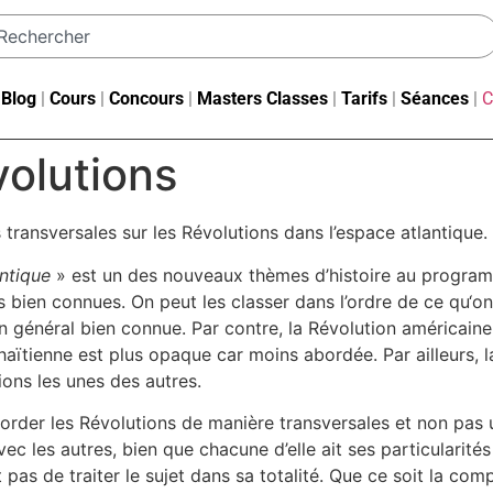
|
Blog
|
Cours
|
Concours
|
Masters Classes
|
Tarifs
|
Séances
|
C
olutions
ransversales sur les Révolutions dans l’espace atlantique.
antique
» est un des nouveaux thèmes d’histoire au prog
s bien connues. On peut les classer dans l’ordre de ce qu‘o
 en général bien connue. Par contre, la Révolution américai
haïtienne est plus opaque car moins abordée. Par ailleurs, 
tions les unes des autres.
rder les Révolutions de manière transversales et non pas un
c les autres, bien que chacune d’elle ait ses particularité
 pas de traiter le sujet dans sa totalité. Que ce soit la co