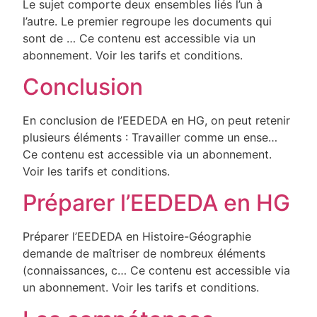
Le sujet comporte deux ensembles liés l’un à
l’autre. Le premier regroupe les documents qui
sont de … Ce contenu est accessible via un
abonnement. Voir les tarifs et conditions.
Conclusion
En conclusion de l’EEDEDA en HG, on peut retenir
plusieurs éléments : Travailler comme un ense…
Ce contenu est accessible via un abonnement.
Voir les tarifs et conditions.
Préparer l’EEDEDA en HG
Préparer l’EEDEDA en Histoire-Géographie
demande de maîtriser de nombreux éléments
(connaissances, c… Ce contenu est accessible via
un abonnement. Voir les tarifs et conditions.