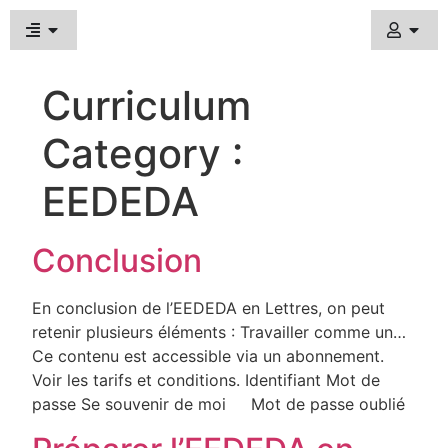
Curriculum
Category :
EEDEDA
Conclusion
En conclusion de l’EEDEDA en Lettres, on peut
retenir plusieurs éléments : Travailler comme un…
Ce contenu est accessible via un abonnement.
Voir les tarifs et conditions. Identifiant Mot de
passe Se souvenir de moi Mot de passe oublié