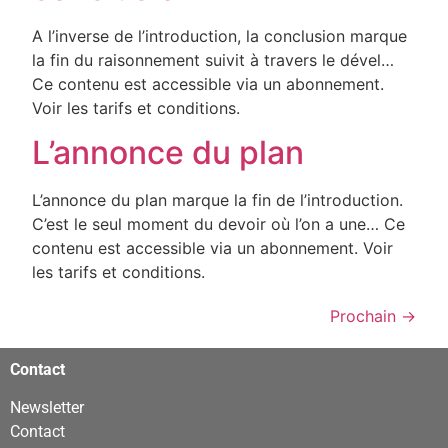
A l’inverse de l’introduction, la conclusion marque
la fin du raisonnement suivit à travers le dével…
Ce contenu est accessible via un abonnement.
Voir les tarifs et conditions.
L’annonce du plan
L’annonce du plan marque la fin de l’introduction.
C’est le seul moment du devoir où l’on a une… Ce
contenu est accessible via un abonnement. Voir
les tarifs et conditions.
Prochain
→
şans
vidobet
vidobet
vidobet
vidobet
casinolevant
casinolevant
casinolevant
vidobet
şans
casinolevant
casino
şans
casino
casino
casino
boostaro
casinolevant
şans
casinolevant
şanscasino
vidobet
vidobet
levant
gorabet
galyabet
gorabet
gorabet
gorabet
vidobet
galyabet
gorabet
gorabet
nigeria
sports
Contact
casino
|
|
güncel
giriş
|
|
|
giriş
casino
giriş
şans
casino
levant
şans
şans
|
giriş
casino
giriş
|
|
giriş
casino
|
|
|
|
|
giriş
|
|
|
betting
betting
|
giriş
|
|
|
|
|
giriş
|
|
|
|
giriş
|
|
|
|
|
Newsletter
|
|
|
Contact