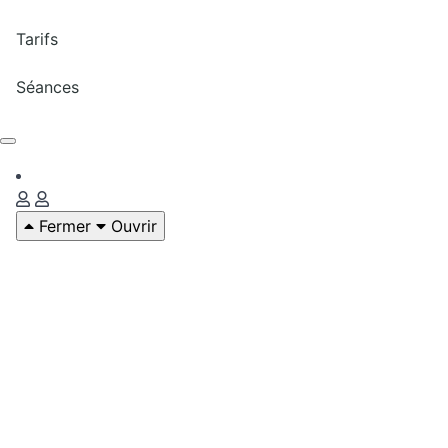
Tarifs
Séances
Fermer
Ouvrir