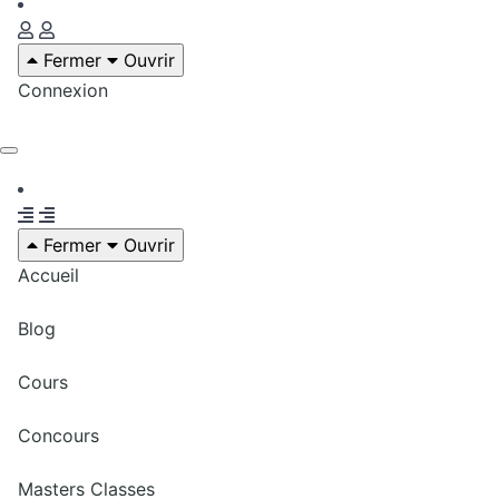
Fermer
Ouvrir
Connexion
Fermer
Ouvrir
Accueil
Blog
Cours
Concours
Masters Classes