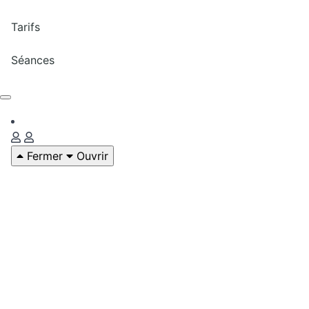
Tarifs
Séances
Fermer
Ouvrir