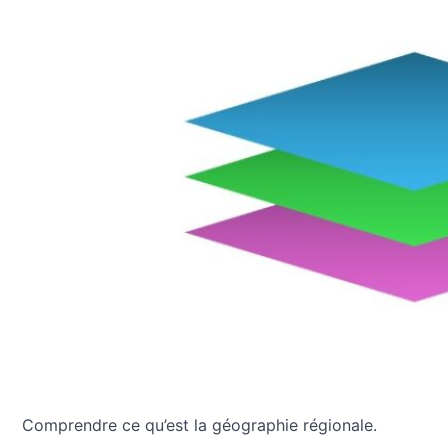
Comprendre ce qu’est la géographie régionale.