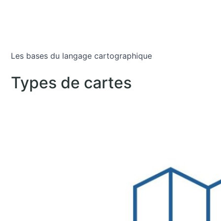
Les bases du langage cartographique
Types de cartes