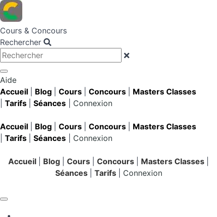
Aller
au
contenu
Cours & Concours
Rechercher
Aide
Accueil
|
Blog
|
Cours
|
Concours
|
Masters Classes
|
Tarifs
|
Séances
|
Connexion
Accueil
|
Blog
|
Cours
|
Concours
|
Masters Classes
|
Tarifs
|
Séances
|
Connexion
Accueil
|
Blog
|
Cours
|
Concours
|
Masters Classes
|
Séances
|
Tarifs
|
Connexion