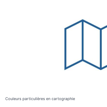
Couleurs particulières en cartographie