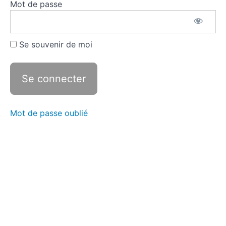
Mot de passe
Exploiter
Se souvenir de moi
Présenter
le
programme
retenu
Travailler
le
Mot de passe oublié
document
Indiquer
les
compétences
requises