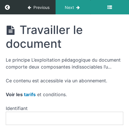
Return to course: Étapes en histoire au CAPLP
Previous
Next
Étapes
Travailler le
en
histoire
document
au
CAPLP
interne
Le principe L’exploitation pédagogique du document
comporte deux composantes indissociables l’u...
Resources
Ce contenu est accessible via un abonnement.
Voir les
tarifs
et conditions.
Présenter
Identifiant
Analyser