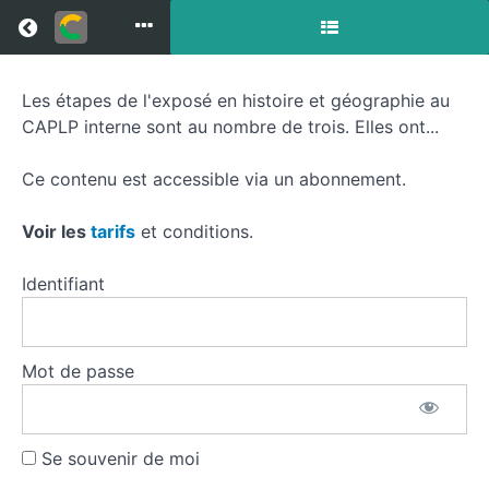
Return to all courses
Les étapes de l'exposé en histoire et géographie au
Étapes
CAPLP interne sont au nombre de trois. Elles ont...
en
Ce contenu est accessible via un abonnement.
histoire
au
Voir les
tarifs
et conditions.
CAPLP
Identifiant
interne
Mot de passe
Course
Overview
Se souvenir de moi
Resources