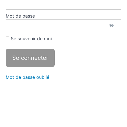
Révéler
les
Mot de passe
enjeux
Situer le
corpus dans
les
Se souvenir de moi
programmes
Analyser
Mot de passe oublié
Exploiter