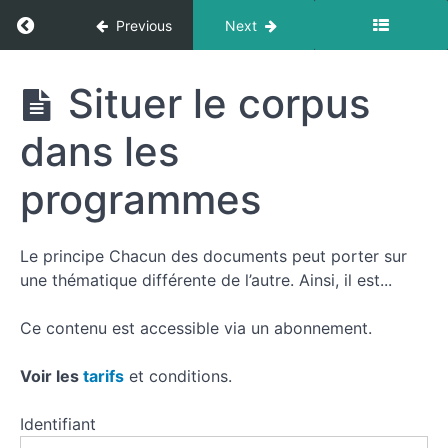
Return to course: Étapes en histoire au CAPLP
Previous
Next
Étapes
Situer le corpus
en
histoire
dans les
au
CAPLP
interne
programmes
Resources
Le principe Chacun des documents peut porter sur
une thématique différente de l’autre. Ainsi, il est...
Ce contenu est accessible via un abonnement.
Présenter
Voir les
tarifs
et conditions.
Présenter
les
Identifiant
documents