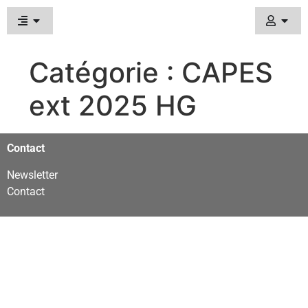
Catégorie :
CAPES
ext 2025 HG
şans
vidobet
vidobet
vidobet
vidobet
casinolevant
casinolevant
casinolevant
vidobet
şans
casinolevant
casino
şans
casino
casino
casino
boostaro
casinolevant
şans
casinolevant
şanscasino
vidobet
vidobet
levant
galyabet
gorabet
gorabet
gorabet
vidobet
galyabet
gorabet
gorabet
nigeria
sports
Contact
casino
|
|
güncel
giriş
|
|
|
giriş
casino
giriş
şans
casino
levant
şans
şans
|
giriş
casino
giriş
|
|
giriş
casino
|
|
|
|
giriş
|
|
|
betting
betting
|
giriş
|
|
|
|
|
giriş
|
|
|
|
giriş
|
|
|
|
|
Newsletter
|
|
|
Contact