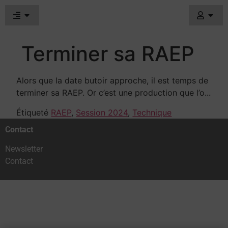
Terminer sa RAEP
Alors que la date butoir approche, il est temps de
terminer sa RAEP. Or c’est une production que l’o...
Étiqueté
RAEP
,
Session 2024
,
Technique
şans
vidobet
vidobet
vidobet
vidobet
casinolevant
casinolevant
casinolevant
vidobet
şans
casinolevant
casino
şans
casino
casino
casino
boostaro
casinolevant
şans
casinolevant
şanscasino
vidobet
vidobet
levant
gorabet
galyabet
gorabet
gorabet
gorabet
vidobet
galyabet
gorabet
gorabet
nigeria
sports
Contact
casino
|
|
güncel
giriş
|
|
|
giriş
casino
giriş
şans
casino
levant
şans
şans
|
giriş
casino
giriş
|
|
giriş
casino
|
|
|
|
|
giriş
|
|
|
betting
betting
|
giriş
|
|
|
|
|
giriş
|
|
|
|
giriş
|
|
|
|
|
Newsletter
|
|
|
Contact