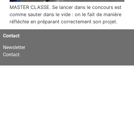
MASTER CLASSE. Se lancer dans le concours est
comme sauter dans le vide : on le fait de manière
réfléchie en préparant correctement son projet.
şans
vidobet
vidobet
vidobet
vidobet
casinolevant
casinolevant
casinolevant
vidobet
şans
casinolevant
casino
şans
casino
casino
casino
boostaro
casinolevant
şans
casinolevant
şanscasino
vidobet
vidobet
levant
gorabet
galyabet
gorabet
gorabet
gorabet
vidobet
galyabet
gorabet
gorabet
nigeria
sports
Contact
casino
|
|
güncel
giriş
|
|
|
giriş
casino
giriş
şans
casino
levant
şans
şans
|
giriş
casino
giriş
|
|
giriş
casino
|
|
|
|
|
giriş
|
|
|
betting
betting
|
giriş
|
|
|
|
|
giriş
|
|
|
|
giriş
|
|
|
|
|
Newsletter
|
|
|
Contact