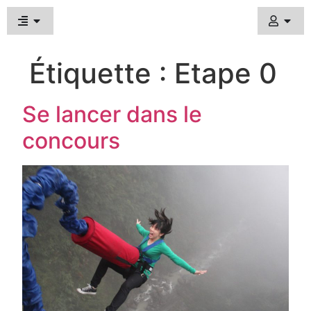
Étiquette :
Etape 0
Se lancer dans le
concours