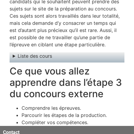
candidats qui le souhaitent peuvent prendre des
sujets sur le site de la préparation au concours.
Ces sujets sont alors travaillés dans leur totalité,
mais cela demande d’y consacrer un temps qui
est d’autant plus précieux qu’il est rare. Aussi, il
est possible de ne travailler qu’une partie de
l’épreuve en ciblant une étape particulière.
Liste des cours
Ce que vous allez
apprendre dans l’étape 3
du concours externe
Comprendre les épreuves.
Parcourir les étapes de la production.
Compléter vos compétences.
şans
vidobet
vidobet
vidobet
vidobet
casinolevant
casinolevant
casinolevant
vidobet
şans
casinolevant
casino
şans
casino
casino
casino
boostaro
casinolevant
şans
casinolevant
şanscasino
vidobet
vidobet
levant
galyabet
gorabet
gorabet
gorabet
vidobet
galyabet
gorabet
gorabet
nigeria
sports
Contact