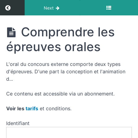
Return to course: Préparer les oraux pour l’ex
Next
Préparer
Comprendre les
les
oraux
épreuves orales
pour
l'externe
L'oral du concours externe comporte deux types
d'épreuves. D'une part la conception et l'animation
Resources
d...
Ce contenu est accessible via un abonnement.
Préparer
les
Voir les
tarifs
et conditions.
oraux
Identifiant
Comprendre
les
épreuves