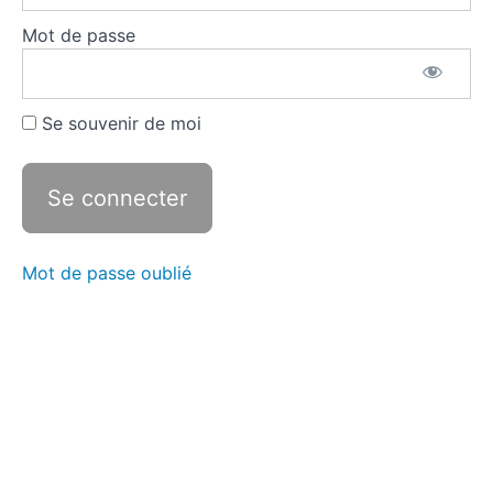
orales
Mot de passe
Travailler
les
points
Se souvenir de moi
centraux
S'entrainer
avec des
sujets
Mot de passe oublié