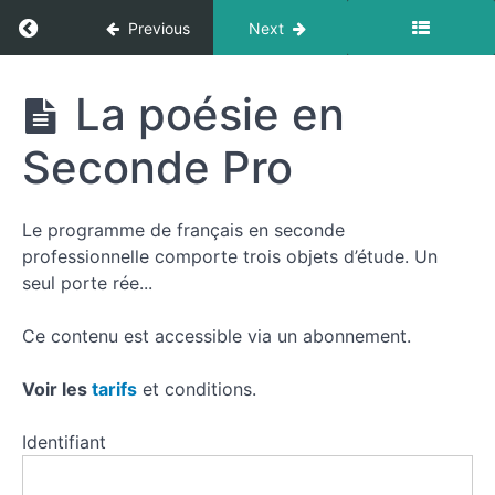
Return to course: La poésie dans les progra
Previous
Next
La poésie
La poésie en
dans les
programmes
Seconde Pro
Resources
Le programme de français en seconde
professionnelle comporte trois objets d’étude. Un
seul porte rée...
La
poésie
Ce contenu est accessible via un abonnement.
dans
les
Voir les
tarifs
et conditions.
programmes
Identifiant
La place
inégale de la
poésie dans