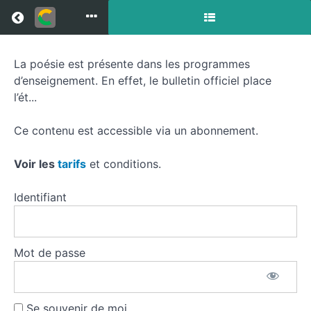
Return to all courses
La poésie est présente dans les programmes
La
d’enseignement. En effet, le bulletin officiel place
poésie
l’ét...
dans
Ce contenu est accessible via un abonnement.
les
Voir les
tarifs
et conditions.
programmes
Identifiant
Course
Mot de passe
Overview
Resources
Se souvenir de moi