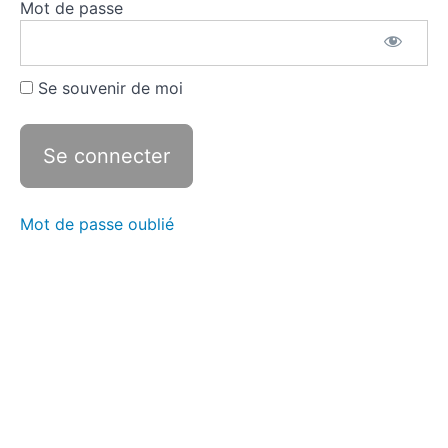
Mot de passe
Poser la
problématique
Expliquer
Se souvenir de moi
les
informations
Porter
un
regard
critique
Mot de passe oublié
L'essentiel
pour
l'analyse
Rédiger
le
commentaire