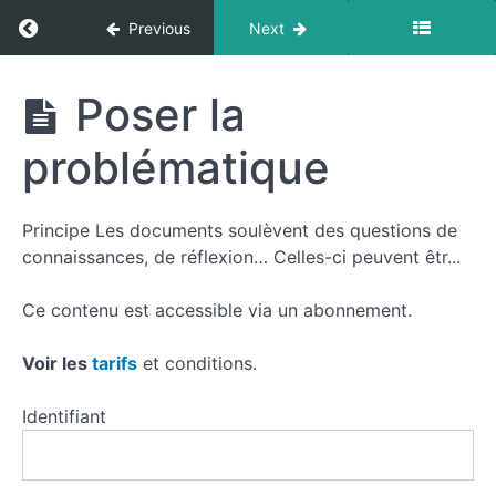
Return to course: Commentaire de documents 
Previous
Next
Commentaire
Poser la
de
documents
problématique
en histoire
Comprendre
géographie
le
corpus
Principe Les documents soulèvent des questions de
connaissances, de réflexion… Celles-ci peuvent êtr...
Analyser
Ce contenu est accessible via un abonnement.
les
documents
Voir les
tarifs
et conditions.
Identifiant
Introduction
- Analyser
les
documents