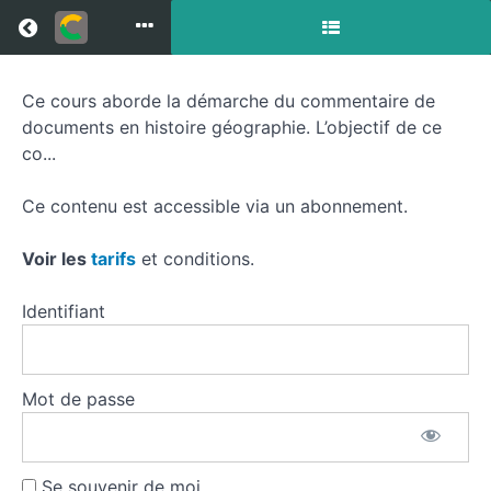
Return to all courses
Ce cours aborde la démarche du commentaire de
Commentaire
documents en histoire géographie. L’objectif de ce
de
co...
documents
Ce contenu est accessible via un abonnement.
en
Voir les
tarifs
et conditions.
histoire
Identifiant
géographie
Mot de passe
Course
Overview
Se souvenir de moi