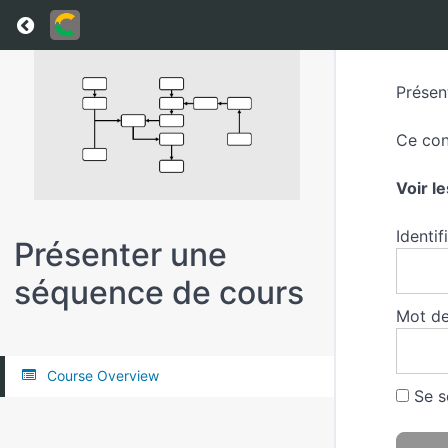
Return to all courses
Présen
Ce con
Voir l
Identif
Présenter une
séquence de cours
Mot de
Course Overview
Se s