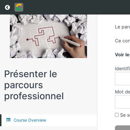
Return to all courses
Le par
Ce con
Voir l
Identif
Présenter le
parcours
Mot de
professionnel
Se s
Course Overview