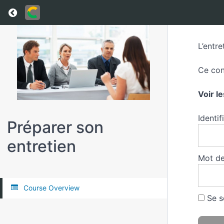
Return to all courses
L’entre
Ce con
Voir l
Identif
Préparer son
entretien
Mot de
Course Overview
Se s