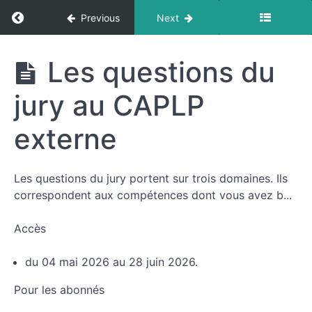
oraux du
CAPLP
Return to course: MOOC Oraux du CAPLP ext
Previous
Next
externe
L'épreuve
MOOC
Les questions du
de leçon
Oraux
de
du
français
jury au CAPLP
CAPLP
externe
externe
Sujets
de
français
Les questions du jury portent sur trois domaines. Ils
L'épreuve
correspondent aux compétences dont vous avez b...
de leçon
d'histoire-
géographie
Accès
Sujets
d'histoire-
du 04 mai 2026 au 28 juin 2026.
géographie
Pour les abonnés
Les
questions