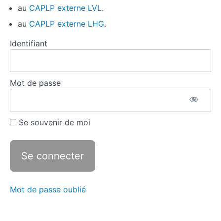
du jury
au
CAPLP externe LVL
.
au
CAPLP
au
CAPLP externe LHG
.
externe
Identifiant
L'entretien
avec le
jury
Mot de passe
Le
parcours
pro de
l'entretien
Se souvenir de moi
Les
MSP de
l'entretien
Temps
3.
Mot de passe oublié
Quitter
la
préparation