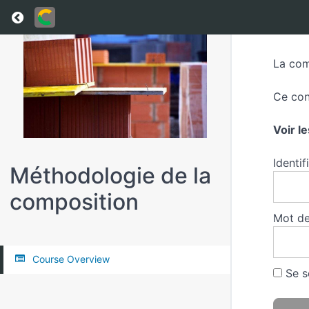
Return to all courses
La com
Ce con
Voir l
Identif
Méthodologie de la
composition
Mot de
Course Overview
Se s