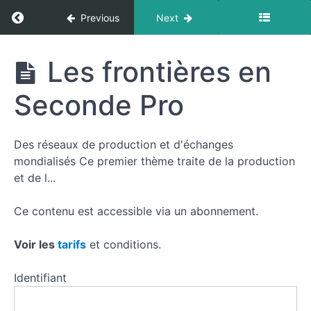
Return to course: Les frontières dans les pr
Previous
Next
Les
Les frontières en
frontières
dans les
Seconde Pro
programmes
Des réseaux de production et d'échanges
Resources
mondialisés Ce premier thème traite de la production
et de l...
Collège,
Ce contenu est accessible via un abonnement.
Lycée
général
Voir les
tarifs
et conditions.
et
technologique
Identifiant