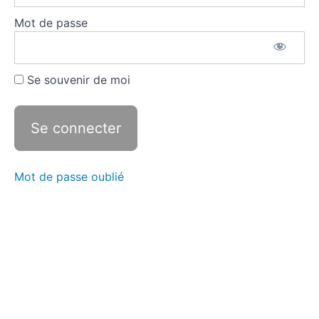
Lycée
professionnel
Mot de passe
Les
frontières
en CAP
Se souvenir de moi
Les
frontières
en
Seconde
Pro
Les
Mot de passe oublié
frontières
en
Première
Pro
Les
frontières
en
Terminale
Pro