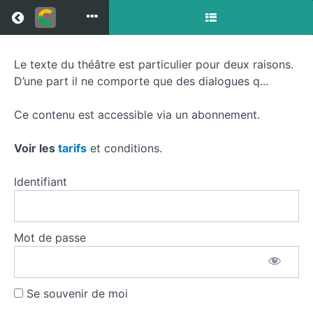
Return to all courses
Le texte du théâtre est particulier pour deux raisons.
Le
D’une part il ne comporte que des dialogues q...
texte
Ce contenu est accessible via un abonnement.
de
théâtre
Voir les
tarifs
et conditions.
Identifiant
Course
Overview
Mot de passe
Se souvenir de moi