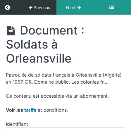
affirmations
Return to course: Le temps des indépendance
Previous
Next
dans
le
monde
Le temps des
Document :
indépendances
coloniales
Soldats à
(1944-1962)
B.
De
Orleansville
nouveaux
rapports
entre
la
Patrouille de soldats français à Orleansville (Algérie)
France
en 1957. DR, Domaine public. Les colonies fr...
et
son
Ce contenu est accessible via un abonnement.
Empire
Voir les
tarifs
et conditions.
C.
Identifiant
La