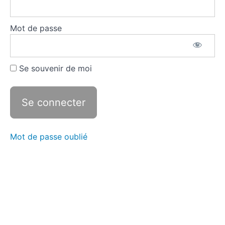
guerre
d'Algérie
Mot de passe
Document :
Soldats à
Orleansville
Se souvenir de moi
1.
Indépendance
à conquérir
2. De
Gaulle et
la
question
Mot de passe oublié
algérienne
3. Vers
l'indépendance
Conclusion