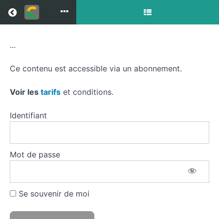
Return to all courses
...
Le
sujet
Ce contenu est accessible via un abonnement.
de
Voir les
tarifs
et conditions.
leçon
Identifiant
en
histoire
Mot de passe
Course
Se souvenir de moi
Overview