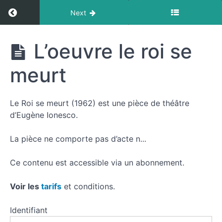
Return to course: Le Roi se meurt
Next
Le Roi
L’oeuvre le roi se
se
meurt
meurt
Le Roi se meurt (1962) est une pièce de théâtre
Le
d’Eugène Ionesco.
roi
se
La pièce ne comporte pas d’acte n...
meurt
Ce contenu est accessible via un abonnement.
L'oeuvre
le roi se
Voir les
tarifs
et conditions.
meurt
Le Roi
Identifiant
se meurt
dans les