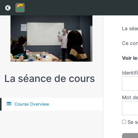
Return to all courses
La séa
Ce con
Voir l
Identif
La séance de cours
Mot de
Course Overview
Se s