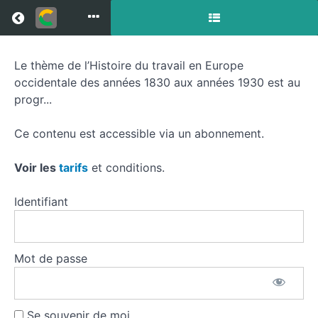
Return to all courses
Le thème de l’Histoire du travail en Europe
Histoire
occidentale des années 1830 aux années 1930 est au
du
progr...
travail
Ce contenu est accessible via un abonnement.
en
Voir les
tarifs
et conditions.
Europe
Identifiant
Course
Mot de passe
Overview
Se souvenir de moi