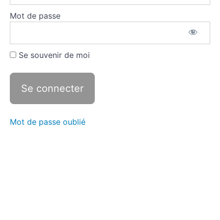
au
corps
Mot de passe
Perception
du rôle de
la femme
Se souvenir de moi
Les
étapes
dans la
seconde
moitié
du XXe
siècle
Mot de passe oublié
1.
La
prise
de
conscience