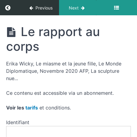
Return to course: Histoire des femmes en Fra
Les
Previous
Next
perspectives
du
Histoire
Le rapport au
thème
des
femmes
corps
en
France
Les
enjeux
du
Erika Wicky, Le miasme et la jeune fille, Le Monde
thème
Diplomatique, Novembre 2020 AFP, La sculpture
sur
nue...
les
femmes
Ce contenu est accessible via un abonnement.
Des
pionnières
Voir les
tarifs
et conditions.
tardivement
reconnues
Identifiant
Le
rapport