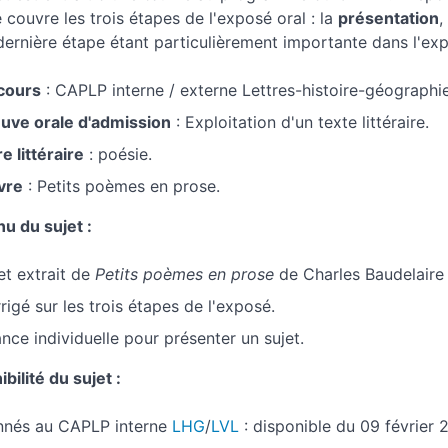
 couvre les trois étapes de l'exposé oral : la
présentation
, 
dernière étape étant particulièrement importante dans l'expo
cours
: CAPLP interne / externe Lettres-histoire-géographie
uve orale d'admission
: Exploitation d'un texte littéraire.
e littéraire
: poésie.
vre
: Petits poèmes en prose.
u du sujet :
jet extrait de
Petits poèmes en prose
de Charles Baudelaire
rrigé sur les trois étapes de l'exposé.
ance individuelle pour présenter un sujet.
bilité du sujet :
nés au CAPLP interne
LHG
/
LVL
: disponible du 09 février 