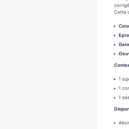
corrigé
Cette 
Con
Epre
Genr
Oeu
Conten
1 su
1 co
1 sé
Disponi
Abon