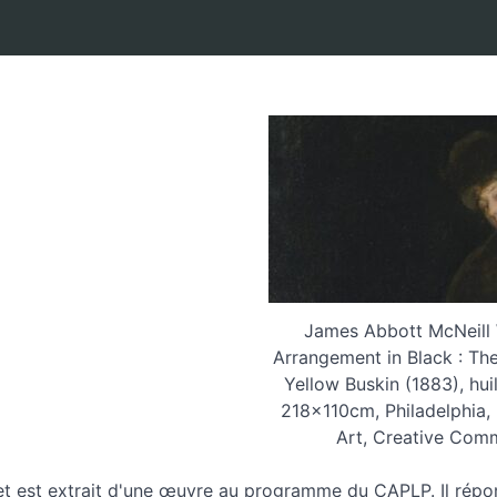
James Abbott McNeill W
Arrangement in Black : The
Yellow Buskin (1883), huil
218x110cm, Philadelphia
Art, Creative Com
et est extrait d'une œuvre au programme du CAPLP. Il répon