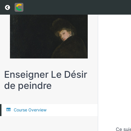
Return to all courses
Enseigner Le Désir
de peindre
Course Overview
Ce suj