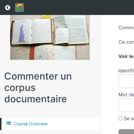
Return to all courses
Commen
Ce con
Voir l
Identif
Commenter un
corpus
Mot de
documentaire
Se s
Course Overview