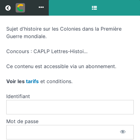
Return to all courses
Sujet d'histoire sur les Colonies dans la Première
Colonies
Guerre mondiale.
dans
Concours : CAPLP Lettres-Histoi...
la
Première
Ce contenu est accessible via un abonnement.
Guerre
Voir les
tarifs
et conditions.
mondiale
Identifiant
Course
Mot de passe
Overview
Resources