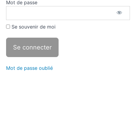
Mot de passe
l'intitulé
de
l'objet
d'étude
Se souvenir de moi
Exploiter
l'objet
d'étude
Exploiter
les
Mot de passe oublié
manuels
scolaires
Exploiter
un sujet
Compléter
avec
d'autres
ressources