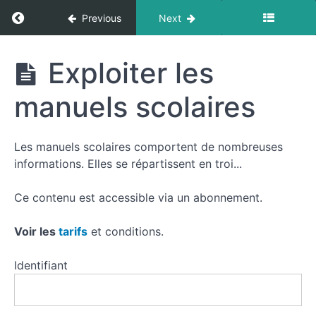
Return to course: Cadrer un thème en lettres
Previous
Next
Cadrer
Exploiter les
un
thème
manuels scolaires
en
lettres
Resources
Les manuels scolaires comportent de nombreuses
informations. Elles se répartissent en troi...
Cadrer
un
Ce contenu est accessible via un abonnement.
thème
en
Voir les
tarifs
et conditions.
lettres
pour
Identifiant
l'écrit
Analyser