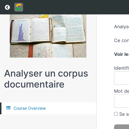
Return to all courses
Analys
Ce con
Voir l
Identif
Analyser un corpus
documentaire
Mot de
Course Overview
Se s