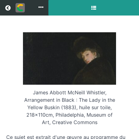
Return to all courses
Analyser
Le
Désir
de
peindre
James Abbott McNeill Whistler,
Arrangement in Black : The Lady in the
Course
Yellow Buskin (1883), huile sur toile,
Overview
218x110cm, Philadelphia, Museum of
Art, Creative Commons
Ce sujet est extrait d'une œuvre au programme du