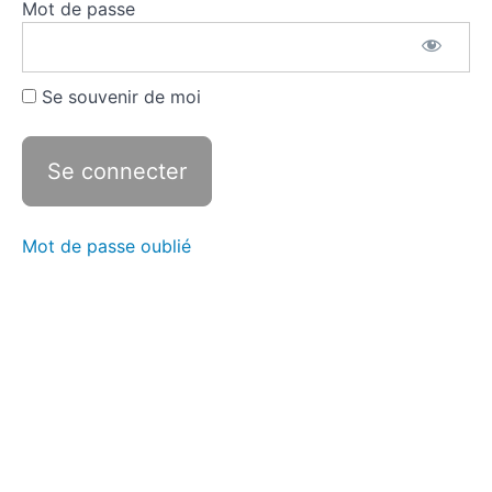
Mot de passe
temps
Se souvenir de moi
Le
père
au
centre
Le
père au
Mot de passe oublié
centre
des
pensées
Un
portrait
en
creux
Un
souvenir
figé