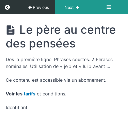
Return to course: Analyser Je pense à lui
Previous
Next
Analyser
Le père au centre
Je
pense à
des pensées
lui
Resources
Dès la première ligne. Phrases courtes. 2 Phrases
nominales. Utilisation de « je » et « lui » avant ...
On
plonge
Ce contenu est accessible via un abonnement.
dans
le
souvenir
Voir les
tarifs
et conditions.
Identifiant
Les
marques
du